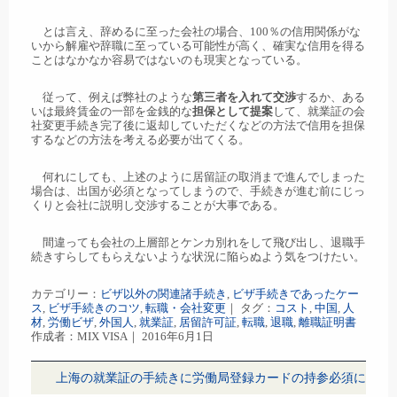
とは言え、辞めるに至った会社の場合、100％の信用関係がな
いから解雇や辞職に至っている可能性が高く、確実な信用を得る
ことはなかなか容易ではないのも現実となっている。
従って、例えば弊社のような
第三者を入れて交渉
するか、ある
いは最終賃金の一部を金銭的な
担保として提案
して、就業証の会
社変更手続き完了後に返却していただくなどの方法で信用を担保
するなどの方法を考える必要が出てくる。
何れにしても、上述のように居留証の取消まで進んでしまった
場合は、出国が必須となってしまうので、手続きが進む前にじっ
くりと会社に説明し交渉することが大事である。
間違っても会社の上層部とケンカ別れをして飛び出し、退職手
続きすらしてもらえないような状況に陥らぬよう気をつけたい。
カテゴリー：
ビザ以外の関連諸手続き
,
ビザ手続きであったケー
ス
,
ビザ手続きのコツ
,
転職・会社変更
｜ タグ：
コスト
,
中国
,
人
材
,
労働ビザ
,
外国人
,
就業証
,
居留許可証
,
転職
,
退職
,
離職証明書
作成者：MIX VISA｜ 2016年6月1日
上海の就業証の手続きに労働局登録カードの持参必須に