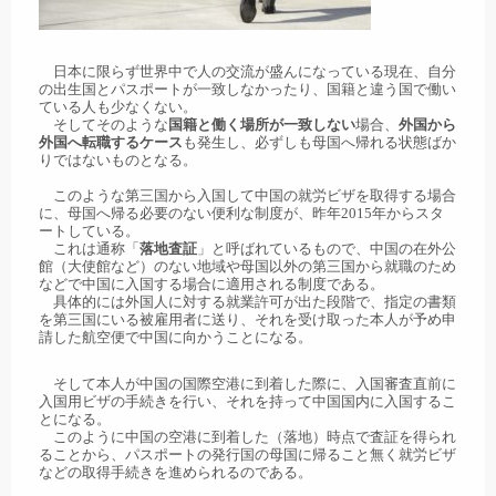
日本に限らず世界中で人の交流が盛んになっている現在、自分
の出生国とパスポートが一致しなかったり、国籍と違う国で働い
ている人も少なくない。
そしてそのような
国籍と働く場所が一致しない
場合、
外国から
外国へ転職するケース
も発生し、必ずしも母国へ帰れる状態ばか
りではないものとなる。
このような第三国から入国して中国の就労ビザを取得する場合
に、母国へ帰る必要のない便利な制度が、昨年2015年からスタ
ートしている。
これは通称「
落地査証
」と呼ばれているもので、中国の在外公
館（大使館など）のない地域や母国以外の第三国から就職のため
などで中国に入国する場合に適用される制度である。
具体的には外国人に対する就業許可が出た段階で、指定の書類
を第三国にいる被雇用者に送り、それを受け取った本人が予め申
請した航空便で中国に向かうことになる。
そして本人が中国の国際空港に到着した際に、入国審査直前に
入国用ビザの手続きを行い、それを持って中国国内に入国するこ
とになる。
このように中国の空港に到着した（落地）時点で査証を得られ
ることから、パスポートの発行国の母国に帰ること無く就労ビザ
などの取得手続きを進められるのである。