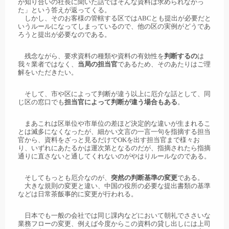
が知り合いの社長に聞いた話ではそんな資料は求められなかっ
た」という答えが返ってくる。
しかし、そのお客様の管轄する区ではABCとも提出が必要だと
いうルールになってしまっているので、他の区の実例がどうであ
ろうと提出が必要なのである。
残念ながら、要求資料の種類や資料の有効性を
判断するの
は
我々業者ではなく、
当局の担当官
であるため、そのあたりはご理
解をいただきたい。
そして、市や区によって判断が違う以上に厄介な話として、同
じ区の窓口でも
担当官によって判断が違う場合もある
。
まあこれは区単位や市単位の差ほど決定的な違いが生まれるこ
とは滅多になくなったが、細かい文言の一言一句を指摘する担当
官から、資料をざっと見るだけでOKを出す担当官まで様々お
り、いずれにあたるかは運次第となるのだが、指摘されたら指摘
通りに直さないと通してくれないのがやはりルールなのである。
そしてもっとも厄介なのが、
突然の判断基準の変更
である。
大きな規則の変更と違い、中国の役所の必要な提出書類の基準
などは日常茶飯事的に変更が行われる。
日本でも一般の会社では同じ課内などにおいて朝礼でささいな
業務フローの変更、例えば今度からこの資料の貸し出しには上司