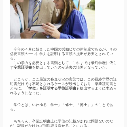
今年の４月に始まった中国の労働ビザの新制度であるが、その
必要書類の一つに学力を証明する書類の提出が必要とされてい
る。
この学力を必要とする書類として、これまでは最終学歴に依ら
ず
卒業証明書
を提出していたのが過去の慣習となっていた。
ところが、ここ最近の審査状況の実態では、この最終学歴の証
明書だけでは不足とされるケースが続出しており、卒業証明書と
ともに、
「学位」を証明する学位証明書
も提出するように求めら
れるようになった。
学位とは、いわゆる「学士」「修士」「博士」」のことであ
る。
もちろん、卒業証明書上に学位の記載があれば問題ないのだ
が、記載がなければ別途取り寄せることになる。