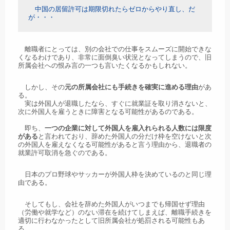
中国の居留許可は期限切れたらゼロからやり直し、だ
が・・・
離職者にとっては、別の会社での仕事をスムーズに開始できな
くなるわけであり、非常に面倒臭い状況となってしまうので、旧
所属会社への恨み言の一つも言いたくなるかもしれない。
しかし、その
元の所属会社にも手続きを確実に進める理由
があ
る。
実は外国人が退職したなら、すぐに就業証を取り消さないと、
次に外国人を雇うときに障害となる可能性があるのである。
即ち、
一つの企業に対して外国人を雇入れられる人数には限度
がある
と言われており、辞めた外国人の分だけ枠を空けないと次
の外国人を雇えなくなる可能性があると言う理由から、退職者の
就業許可取消を急ぐのである。
日本のプロ野球やサッカーが外国人枠を決めているのと同じ理
由である。
そしてもし、会社を辞めた外国人がいつまでも帰国せず理由
（労働や就学など）のない滞在を続けてしまえば、離職手続きを
適切に行わなかったとして旧所属会社が処罰される可能性もあ
る。