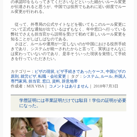
の承認印をもらってきてくださいなどといった細かいルール変更
が伝達されると思うが、中国では役所でもあれに近い頻度でルー
ル変更が行われる。
従って、外専局の公式サイトなどを覗いてもこのルール変更に
ついて正式な通知が出ているはずもなく、年中窓口へ行っている
弊社でさえも担当官から説明を受けて初めて新しいルール変更を
知ることがしばしばなのである。
さほど、ルールや運用が一定しないのが中国における役所手続
きであり、システムが統一されたからと言って、実状はそんなに
は変わっていないのであり、是非そういった現状を覚悟して手続
きを行っていただきたい。
カテゴリー：
ビザの現状
,
ビザ手続きであったケース
,
中国ビザの
原則
,
就労ビザ
,
転職・会社変更
｜ タグ：
システム
,
ルール
,
外国人
専門家局
,
担当官
,
窓口
,
資料
,
辞意地帯
作成者：MIX VISA｜
コメントはありません
｜ 2018年7月3日
学歴証明には卒業証明だけでは駄目！学位の証明が必要
になった。