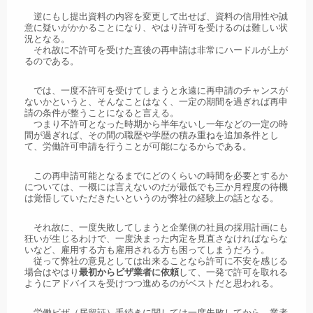
逆にもし提出資料の内容を変更して出せば、資料の信用性や誠
意に疑いがかかることになり、やはり許可を受けるのは難しい状
況となる。
それ故に不許可を受けた直後の再申請は非常にハードルが上が
るのである。
では、一度不許可を受けてしまうと永遠に再申請のチャンスが
ないかというと、そんなことはなく、一定の期間を過ぎれば再申
請の条件が整うことになると言える。
つまり不許可となった時期から半年ないし一年などの一定の時
間が過ぎれば、その間の職歴や学歴の積み重ねを追加条件とし
て、労働許可申請を行うことが可能になるからである。
この再申請可能となるまでにどのくらいの時間を必要とするか
については、一概には言えないのだが最低でも三か月程度の待機
は覚悟していただきたいというのが弊社の経験上の話となる。
それ故に、一度失敗してしまうと企業側の社員の採用計画にも
狂いが生じるわけで、一度決まった内定を見直さなければならな
いなど、雇用する方も雇用される方も困ってしまうだろう。
従って弊社の意見としては出来ることなら許可に不安を感じる
場合はやはり
最初からビザ業者に依頼
して、一発で許可を取れる
ようにアドバイスを受けつつ進めるのがベストだと思われる。
労働ビザ（居留証）手続きに関しては一度失敗してから、業者