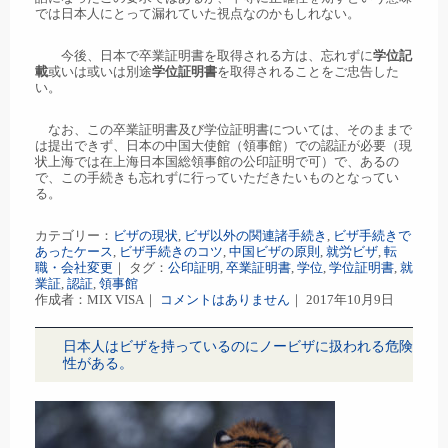
では日本人にとって漏れていた視点なのかもしれない。
今後、日本で卒業証明書を取得される方は、忘れずに
学位記
載
或いは或いは別途
学位証明書
を取得されることをご忠告した
い。
なお、この卒業証明書及び学位証明書については、そのままで
は提出できず、日本の中国大使館（領事館）での認証が必要（現
状上海では在上海日本国総領事館の公印証明で可）で、あるの
で、この手続きも忘れずに行っていただきたいものとなってい
る。
カテゴリー：
ビザの現状
,
ビザ以外の関連諸手続き
,
ビザ手続きで
あったケース
,
ビザ手続きのコツ
,
中国ビザの原則
,
就労ビザ
,
転
職・会社変更
｜ タグ：
公印証明
,
卒業証明書
,
学位
,
学位証明書
,
就
業証
,
認証
,
領事館
作成者：MIX VISA｜
コメントはありません
｜ 2017年10月9日
日本人はビザを持っているのにノービザに扱われる危険
性がある。