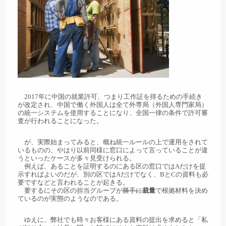
2017年に中国の就業許可、つまり工作証を得るための手続き
が改定され、中国で働く外国人は全て外専局（外国人専門家局）
の統一システムを使用することになり、全国一律の条件で許可審
査が行われることになった。
が、実際始まってみると、概ね統一ルールの上で運用をされて
いるものの、やはり以前同様に窓口によって言っていることが違
うといったケースが多々見受けられる。
例えば、あることを証明するのにある区の窓口ではAだけを提
示すればよいのだが、別の区ではAだけでなく、BとCの資料も必
要ですなどと言われることが起きる。
要するにその区の担当グループが
勝手に
裁量
で根拠材料を決め
ているのが実態のようなのである。
ゆえに、弊社でも時々お客様にある資料の提出を求めると「私