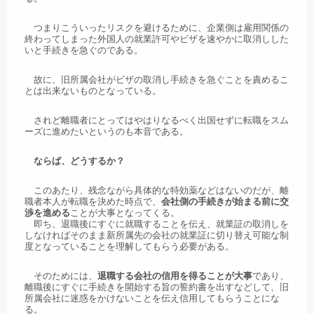
つまりこういったリスクを避けるために、企業側は雇用関係の
終わってしまった外国人の就業許可やビザを速やかに取消しした
いと手続きを急ぐのである。
故に、旧所属会社がビザの取消し手続きを急ぐことを責めるこ
とは出来ないものとなっている。
されど離職者にとってはやはりなるべく出国せずに転職をスム
ーズに進めたいというのも本音である。
ならば、どうするか？
このあたり、残念ながら具体的な特効薬などはないのだが、離
職者本人が転職を決めた時点で、
会社側の手続きが始まる前に交
渉を進める
ことが大事となってくる。
即ち、退職後にすぐに就職することを伝え、就業証の取消しを
しなければそのまま新所属先の会社の就業証に切り替え可能な制
度となっていることを理解してもらう必要がある。
そのためには、
退職する会社の信用を得ることが大事
であり、
離職後にすぐに手続きを開始する旨の誓約書を出すなどして、旧
所属会社に迷惑をかけないことを伝え信用してもらうことにな
る。