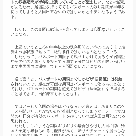
トの残存期間が半年以上残っていることが望ましい」
などの記載
があるため、居留証を持っててもパスポートの残り期間が半年を
切ってしまうと入国出来ないのではないかと不安になるようであ
る。
しかし、この疑問は結論から言ってしまえば
心配ない
というこ
とになる。
上記でいうところの半年以上の残存期間というのはあくまで推
奨すべき状態であって、絶対条件ではないものとなっている。
したがって、パスポート期限まで残り１か月であろうが居留証
やその他の入国ビザを持って入国する分にはビザの期限いっぱい
まで中国国内に滞在しても何ら問題ないことになる。
逆に言うと、
パスポートの期限までしかビザ(居留証）は発給
されない
ので、滞在が可能な期間はパスポートに依るものとなっ
ており、パスポートの期間を超えてはビザ（居留証）を取得する
ことはできず、当然滞在も不可となる。
ではノービザ入国の場合はどうなるかと言えば、あまりこのケ
ースを聞いたことがないので推測となってしまうが、ノービザ期
間の15日分が有効のパスポートを持っていれば入国は可能となる
思われる。
ただし、このような期限ギリギリの場合はやはり入国の際に帰
国の予定を尋ねられる可能性が高く、帰りのチケットを提示しな
いと係官の判断により入国を拒否される可能性もないとはいえな