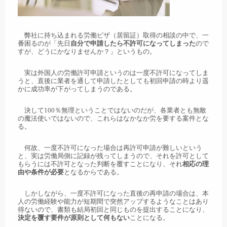
弊社に持ち込まれる労働ビザ（居留証）取得の相談の中で、一
番困るのが「先日
自分で申請したら不許可になってしまった
ので
すが、どうにかなりませんか？」というもの。
実は外国人の労働許可申請というのは一度不許可になってしま
うと、直後に業者を通して申請したとしても初回申請の時より遥
かに成功率が下がってしまうのである。
決して100％無理ということではないのだが、各業者とも無敵
の魔法使いではないので、これらはなかなか労を要する案件とな
る。
何故、一度不許可になった場合は再許可申請が難しいという
と、実は労働局側に記録が残ってしまうので、それを許可として
もらうには不許可となった判断を覆すことになり、それ
相応の理
由や条件が必要
となるからである。
しかしながら、一度不許可になった直後の再申請の場合は、本
人の労働経験や能力が短期間で突然アップするようなことはあり
得ないので、書類も結局初回と同じものを提出することになり、
決定を覆す要件が原則として何もない
ことになる。