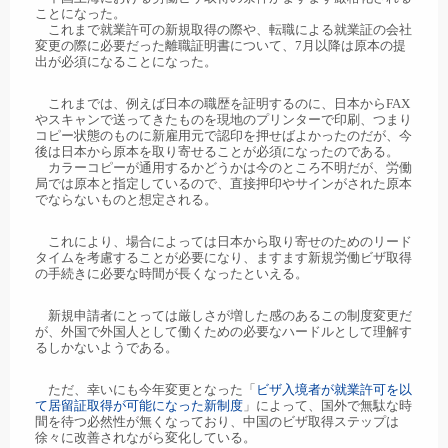
ことになった。
これまで就業許可の新規取得の際や、転職による就業証の会社
変更の際に必要だった離職証明書について、7月以降は原本の提
出が必須になることになった。
これまでは、例えば日本の職歴を証明するのに、日本からFAX
やスキャンで送ってきたものを現地のプリンターで印刷、つまり
コピー状態のものに新雇用元で認印を押せばよかったのだが、今
後は日本から原本を取り寄せることが必須になったのである。
カラーコピーが通用するかどうかは今のところ不明だが、労働
局では原本と指定しているので、直接押印やサインがされた原本
でならないものと想定される。
これにより、場合によっては日本から取り寄せのためのリード
タイムを考慮することが必要になり、ますます新規労働ビザ取得
の手続きに必要な時間が長くなったといえる。
新規申請者にとっては厳しさが増した感のあるこの制度変更だ
が、外国で外国人として働くための必要なハードルとして理解す
るしかないようである。
ただ、幸いにも今年変更となった「
ビザ入境者が就業許可を以
て居留証取得が可能になった新制度
」によって、国外で無駄な時
間を待つ必然性が無くなっており、中国のビザ取得ステップは
徐々に改善されながら変化している。