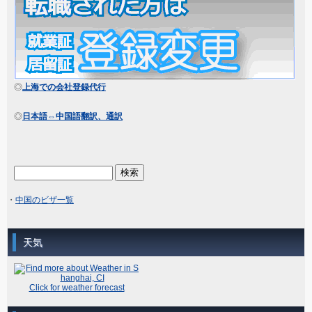
◎
上海での会社登録代行
◎
日本語⇔中国語翻訳、通訳
・
中国のビザ一覧
天気
Click for weather forecast