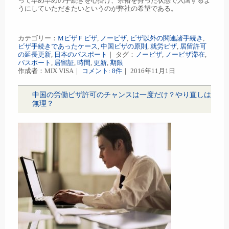
って早め早めの手続きを心掛け、余裕を持った状態で入国するよ
うにしていただきたいというのが弊社の希望である。
カテゴリー：
MビザＦビザ
,
ノービザ
,
ビザ以外の関連諸手続き
,
ビザ手続きであったケース
,
中国ビザの原則
,
就労ビザ
,
居留許可
の延長更新
,
日本のパスポート
｜ タグ：
ノービザ
,
ノービザ滞在
,
パスポート
,
居留証
,
時間
,
更新
,
期限
作成者：MIX VISA｜
コメント: 8件
｜ 2016年11月1日
中国の労働ビザ許可のチャンスは一度だけ？やり直しは
無理？