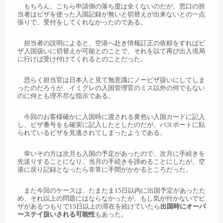
もちろん、こちら申請側の落ち度は全くないのだが、窓口の担
当者はビザを使った入国記録が無いと切替えが出来ないとの一点
張りで、受付をしてくれなかったのである。
担当者の説明によると、空港へ赴き情報訂正の依頼をすればビ
ザ入国扱いに切替えが可能とのことで、それを以て再び出入境局
に行けば受け付けてくれるとのことだった。
恐らく担当官は日本人と見て無意識にノービザ扱いにしてしま
ったのだろうが、イミグレの入国管理官のミス以外の何でもない
のに何とも理不尽な指示である。
今回のお客様確かに入国時に渡される黄色い入国カードに記入
し、ビザ番号をも確実に記入したとしたのだが、パスポートに貼
られているビザを見逃されてしまったようである。
幸いその方は次月も入国の予定があったので、次月に手続きを
先送りすることになり、当月の手続きを諦めることにしたが、空
港に戻り記録となったら非常に手間がかかるところだった。
また今回のケースは、たまたま15日以内に出国予定があったた
め、それ以上の問題にはならなかったが、もし気が付かないでビ
ザがあるつもりで15日以上の滞在を続けていたら
出国時にオーバ
ーステイ扱いされる可能性
もあった。