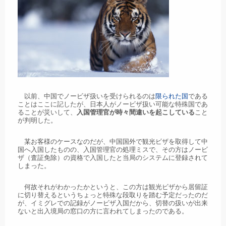
以前、中国でノービザ扱いを受けられるのは
限られた国
である
ことはここに記したが、日本人がノービザ扱い可能な特殊国であ
ることが災いして、
入国管理官が時々間違いを起こしている
こと
が判明した。
某お客様のケースなのだが、中国国外で観光ビザを取得して中
国へ入国したものの、入国管理官の処理ミスで、その方はノービ
ザ（査証免除）の資格で入国したと当局のシステムに登録されて
しまった。
何故それがわかったかというと、この方は観光ビザから居留証
に切り替えるというちょっと特殊な段取りを踏む予定だったのだ
が、イミグレでの記録がノービザ入国だから、切替の扱いが出来
ないと出入境局の窓口の方に言われてしまったのである。