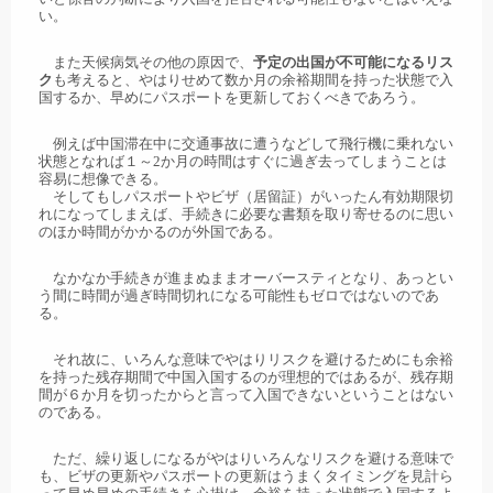
い。
また天候病気その他の原因で、
予定の出国が不可能になるリス
ク
も考えると、やはりせめて数か月の余裕期間を持った状態で入
国するか、早めにパスポートを更新しておくべきであろう。
例えば中国滞在中に交通事故に遭うなどして飛行機に乗れない
状態となれば１～2か月の時間はすぐに過ぎ去ってしまうことは
容易に想像できる。
そしてもしパスポートやビザ（居留証）がいったん有効期限切
れになってしまえば、手続きに必要な書類を取り寄せるのに思い
のほか時間がかかるのが外国である。
なかなか手続きが進まぬままオーバースティとなり、あっとい
う間に時間が過ぎ時間切れになる可能性もゼロではないのであ
る。
それ故に、いろんな意味でやはりリスクを避けるためにも余裕
を持った残存期間で中国入国するのが理想的ではあるが、残存期
間が６か月を切ったからと言って入国できないということはない
のである。
ただ、繰り返しになるがやはりいろんなリスクを避ける意味で
も、ビザの更新やパスポートの更新はうまくタイミングを見計ら