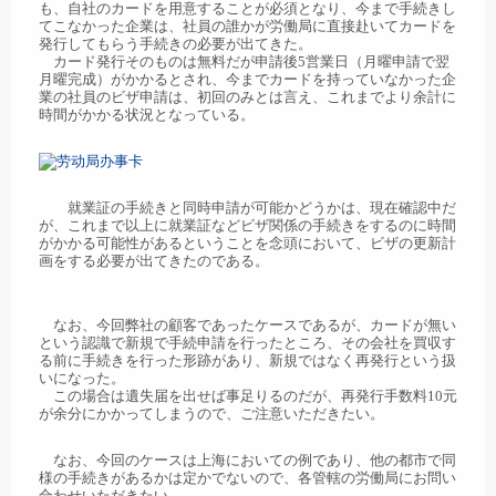
も、自社のカードを用意することが必須となり、今まで手続きし
てこなかった企業は、社員の誰かが労働局に直接赴いてカードを
発行してもらう手続きの必要が出てきた。
カード発行そのものは無料だが申請後5営業日（月曜申請で翌
月曜完成）がかかるとされ、今までカードを持っていなかった企
業の社員のビザ申請は、初回のみとは言え、これまでより余計に
時間がかかる状況となっている。
就業証の手続きと同時申請が可能かどうかは、現在確認中だ
が、これまで以上に就業証などビザ関係の手続きをするのに時間
がかかる可能性があるということを念頭において、ビザの更新計
画をする必要が出てきたのである。
なお、今回弊社の顧客であったケースであるが、カードが無い
という認識で新規で手続申請を行ったところ、その会社を買収す
る前に手続きを行った形跡があり、新規ではなく再発行という扱
いになった。
この場合は遺失届を出せば事足りるのだが、再発行手数料10元
が余分にかかってしまうので、ご注意いただきたい。
なお、今回のケースは上海においての例であり、他の都市で同
様の手続きがあるかは定かでないので、各管轄の労働局にお問い
合わせいただきたい。