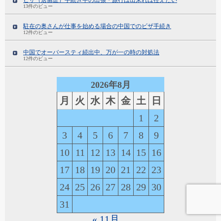
ビザ（居留証）手続き中の出張・旅行は出来れば控えたい
13件のビュー
駐在の奥さんが仕事を始める場合の中国でのビザ手続き
12件のビュー
中国でオーバースティ続出中、万が一の時の対処法
12件のビュー
2026年8月
月
火
水
木
金
土
日
1
2
3
4
5
6
7
8
9
10
11
12
13
14
15
16
17
18
19
20
21
22
23
24
25
26
27
28
29
30
31
« 11月