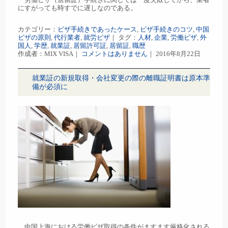
にすがっても時すでに遅しなのである。
カテゴリー：
ビザ手続きであったケース
,
ビザ手続きのコツ
,
中国
ビザの原則
,
代行業者
,
就労ビザ
｜ タグ：
人材
,
企業
,
労働ビザ
,
外
国人
,
学歴
,
就業証
,
居留許可証
,
居留証
,
職歴
作成者：MIX VISA｜
コメントはありません
｜ 2016年8月22日
就業証の新規取得・会社変更の際の離職証明書は原本準
備が必須に
中国上海における労働ビザ取得の条件がますます厳格化される