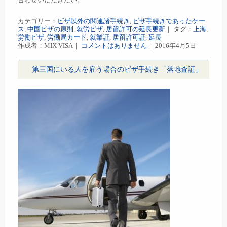
カテゴリー：
ビザ以外の関連諸手続き
,
ビザ手続きであったケー
ス
,
中国ビザの原則
,
就労ビザ
,
居留許可の延長更新
｜ タグ：
上海
,
労働ビザ
,
労働局カード
,
就業証
,
居留許可証
,
延長
作成者：MIX VISA｜
コメントはありません
｜ 2016年4月5日
第三国にいる人を雇う場合のビザ手続き「落地査証」