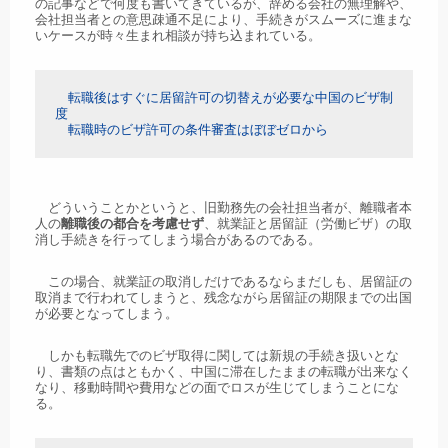
の記事などで何度も書いてきているが、辞める会社の無理解や、
会社担当者との意思疎通不足により、手続きがスムーズに進まな
いケースが時々生まれ相談が持ち込まれている。
転職後はすぐに居留許可の切替えが必要な中国のビザ制
度
転職時のビザ許可の条件審査はぼぼゼロから
どういうことかというと、旧勤務先の会社担当者が、離職者本
人の
離職後の都合を考慮せず
、就業証と居留証（労働ビザ）の取
消し手続きを行ってしまう場合があるのである。
この場合、就業証の取消しだけであるならまだしも、居留証の
取消まで行われてしまうと、残念ながら居留証の期限までの出国
が必要となってしまう。
しかも転職先でのビザ取得に関しては新規の手続き扱いとな
り、書類の点はともかく、中国に滞在したままの転職が出来なく
なり、移動時間や費用などの面でロスが生じてしまうことにな
る。