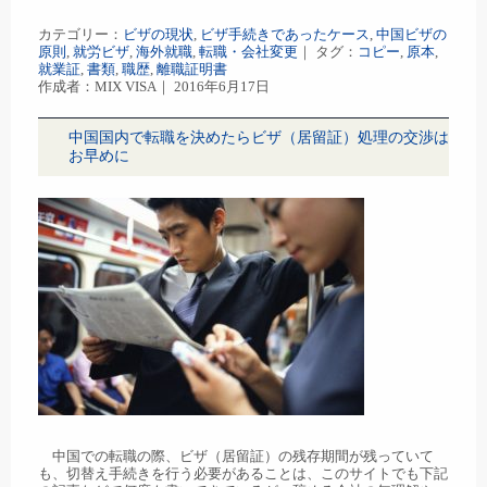
カテゴリー：
ビザの現状
,
ビザ手続きであったケース
,
中国ビザの
原則
,
就労ビザ
,
海外就職
,
転職・会社変更
｜ タグ：
コピー
,
原本
,
就業証
,
書類
,
職歴
,
離職証明書
作成者：MIX VISA｜ 2016年6月17日
中国国内で転職を決めたらビザ（居留証）処理の交渉は
お早めに
中国での転職の際、ビザ（居留証）の残存期間が残っていて
も、切替え手続きを行う必要があることは、このサイトでも下記