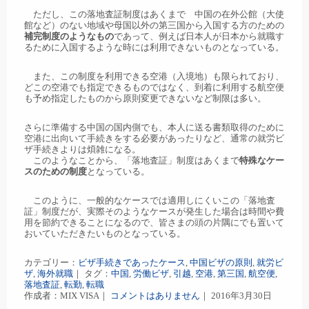
ただし、この落地査証制度はあくまで 中国の在外公館（大使
館など）のない地域や母国以外の第三国から入国する方のための
補完制度のようなもの
であって、例えば日本人が日本から就職す
るために入国するような時には利用できないものとなっている。
また、この制度を利用できる空港（入境地）も限られており、
どこの空港でも指定できるものではなく、到着に利用する航空便
も予め指定したものから原則変更できないなど制限は多い。
さらに準備する中国の国内側でも、本人に送る書類取得のために
空港に出向いて手続きをする必要があったりなど、通常の就労ビ
ザ手続きよりは煩雑になる。
このようなことから、「落地査証」制度はあくまで
特殊なケー
スのための制度
となっている。
このように、一般的なケースでは適用しにくいこの「落地査
証」制度だが、実際そのようなケースが発生した場合は時間や費
用を節約できることになるので、皆さまの頭の片隅にでも置いて
おいていただきたいものとなっている。
カテゴリー：
ビザ手続きであったケース
,
中国ビザの原則
,
就労ビ
ザ
,
海外就職
｜ タグ：
中国
,
労働ビザ
,
引越
,
空港
,
第三国
,
航空便
,
落地査証
,
転勤
,
転職
作成者：MIX VISA｜
コメントはありません
｜ 2016年3月30日