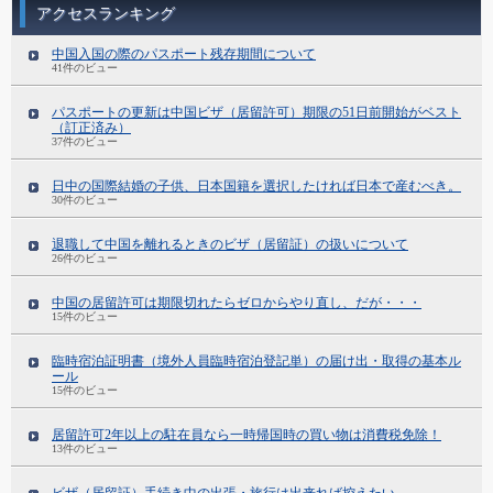
アクセスランキング
中国入国の際のパスポート残存期間について
41件のビュー
パスポートの更新は中国ビザ（居留許可）期限の51日前開始がベスト
（訂正済み）
37件のビュー
日中の国際結婚の子供、日本国籍を選択したければ日本で産むべき。
30件のビュー
退職して中国を離れるときのビザ（居留証）の扱いについて
26件のビュー
中国の居留許可は期限切れたらゼロからやり直し、だが・・・
15件のビュー
臨時宿泊証明書（境外人員臨時宿泊登記単）の届け出・取得の基本ル
ール
15件のビュー
居留許可2年以上の駐在員なら一時帰国時の買い物は消費税免除！
13件のビュー