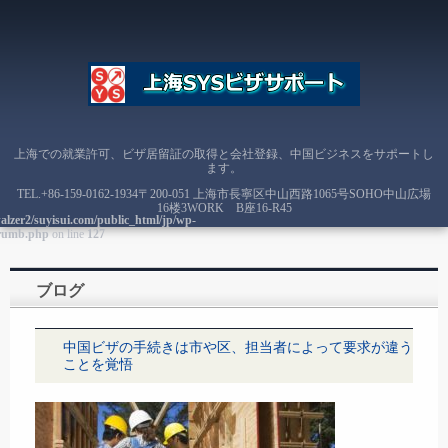
上海での就業許可、ビザ居留証の取得と会社登録、中国ビジネスをサポートし
ます。
TEL.
+86-159-0162-1934
〒200-051 上海市長寧区中山西路1065号SOHO中山広場
16楼3WORK B座16-R45
alzer2/suyisui.com/public_html/jp/wp-
crumb.php
on line
127
ブログ
中国ビザの手続きは市や区、担当者によって要求が違う
ことを覚悟