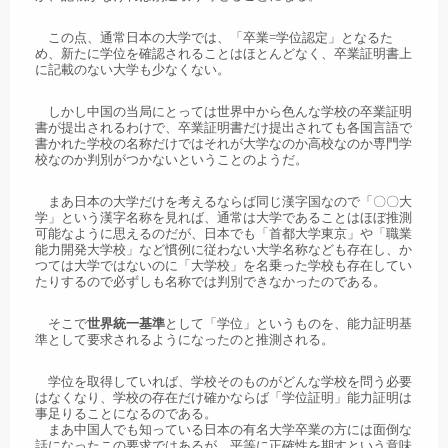
この点、通常日本の大学では、「卒業=学位認定」となるた
め、新たに学位を確認されることはほとんどなく、卒業証明書上
に記載のない大学も少なくない。
しかし中国の当局にとっては世界中から色んな学校の卒業証明
書が提出されるわけで、卒業証明書だけ提出されても各国言語で
書かれた学校の名称だけではそれが大学なのか高校なのか専門学
校なのか判別がつかないということのようだ。
まあ日本の大学だけを考えるならば同じ漢字国なので「〇〇大
学」という漢字名称を見れば、通常は大学であることはほぼ推測
可能なように思えるのだが、日本でも「首都大学東京」や「職業
能力開発大学校」など慣例に従わない大学名称なども存在し、か
つては大学ではないのに「大学校」を名乗った学校も存在してい
たりするので必ずしも名称では判別できなかったのである。
そこで
世界統一基準
として「学位」というものを、能力証明基
準として要求されるようになったのと推測される。
学位を取得していれば、学校そのものがどんな学校を問う必要
はなくなり、学校の存在だけ確かならば「学位証明」能力証明は
事足りることになるのである。
まあ中国人でも知っている日本の有名大学卒業の方には面倒な
話になったこの要求ではあるが、平等に正確性を期すという意味