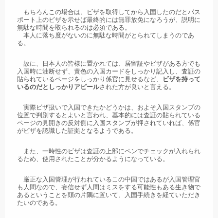
もちろんこの場合は、ビザを取得してから入国したのだとパス
ポート上のビザを示せば最終的には無罪放免になろうが、説明に
無駄な時間を取られるのは必須である。
本人に落ち度がないのに無駄な時間がとられてしまうのであ
る。
故に、日本人の皆様に置かれては、居留証やビザがある方でも
入国時に油断せず、黄色の入国カードをしっかり記入し、査証の
貼られているページをしっかり係官に見せるなど、
ビザを持って
いるのだとしっかりアピール
された方が良いと言える。
実際ビザ扱いで入国できたかどうかは、およそ入国スタンプの
位置で判別するとよいと言われ、基本的には査証の貼られている
ページの見開きの反対側に入国スタンプが押されていれば、係官
がビザを認識した証拠となるようである。
また、一時性のビザは査証の上部にペンでチェックが入れられ
るため、使用されたことが分かるようになっている。
厳正な入国管理が行われているこの中国ではあるが入国管理官
も人間なので、妄信せず人間はミスをする可能性もある生き物で
あるということを頭の片隅に置いて、入国手続きを経ていただき
たいのである。