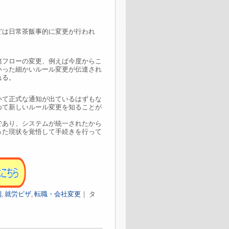
は日常茶飯事的に変更が行われ
フローの変更、例えば今度からこ
いった細かいルール変更が伝達され
れる。
て正式な通知が出ているはずもな
めて新しいルール変更を知ることが
あり、システムが統一されたから
った現状を覚悟して手続きを行って
則
,
就労ビザ
,
転職・会社変更
｜ タ