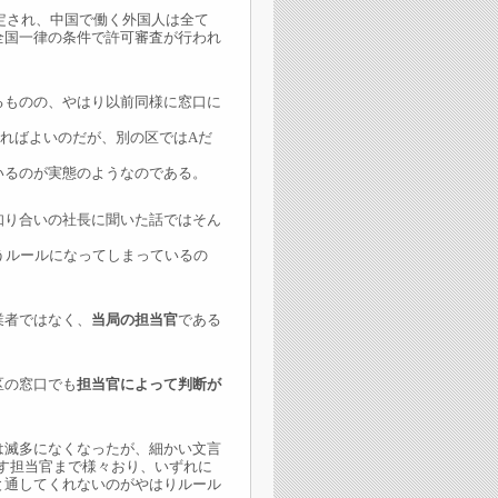
定され、中国で働く外国人は全て
全国一律の条件で許可審査が行われ
ものの、やはり以前同様に窓口に
ればよいのだが、別の区ではAだ
いるのが実態のようなのである。
り合いの社長に聞いた話ではそん
うルールになってしまっているの
業者ではなく、
当局の担当官
である
区の窓口でも
担当官によって判断が
滅多になくなったが、細かい文言
す担当官まで様々おり、いずれに
と通してくれないのがやはりルール