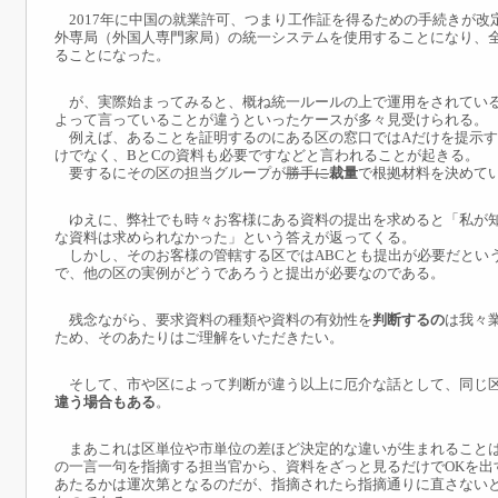
2017年に中国の就業許可、つまり工作証を得るための手続きが改
外専局（外国人専門家局）の統一システムを使用することになり、
ることになった。
が、実際始まってみると、概ね統一ルールの上で運用をされている
よって言っていることが違うといったケースが多々見受けられる。
例えば、あることを証明するのにある区の窓口ではAだけを提示す
けでなく、BとCの資料も必要ですなどと言われることが起きる。
要するにその区の担当グループが
勝手に
裁量
で根拠材料を決めて
ゆえに、弊社でも時々お客様にある資料の提出を求めると「私が知
な資料は求められなかった」という答えが返ってくる。
しかし、そのお客様の管轄する区ではABCとも提出が必要だとい
で、他の区の実例がどうであろうと提出が必要なのである。
残念ながら、要求資料の種類や資料の有効性を
判断するの
は我々
ため、そのあたりはご理解をいただきたい。
そして、市や区によって判断が違う以上に厄介な話として、同じ
違う場合もある
。
まあこれは区単位や市単位の差ほど決定的な違いが生まれることは
の一言一句を指摘する担当官から、資料をざっと見るだけでOKを出
あたるかは運次第となるのだが、指摘されたら指摘通りに直さない