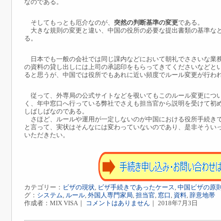
なのである。
そしてもっとも厄介なのが、
突然の判断基準の変更
である。
大きな規則の変更と違い、中国の役所の必要な提出書類の基準など
る。
日本でも一般の会社では同じ課内などにおいて朝礼でささいな業務
の資料の貸し出しには上司の承認印をもらってきてくださいなどと
ると思うが、中国では役所でもあれに近い頻度でルール変更が行わ
従って、外専局の公式サイトなどを覗いてもこのルール変更につい
く、年中窓口へ行っている弊社でさえも担当官から説明を受けて初
しばしばなのである。
さほど、ルールや運用が一定しないのが中国における役所手続きで
と言って、実状はそんなには変わっていないのであり、是非そうい
いただきたい。
カテゴリー：
ビザの現状
,
ビザ手続きであったケース
,
中国ビザの原
グ：
システム
,
ルール
,
外国人専門家局
,
担当官
,
窓口
,
資料
,
辞意地帯
作成者：MIX VISA｜
コメントはありません
｜ 2018年7月3日