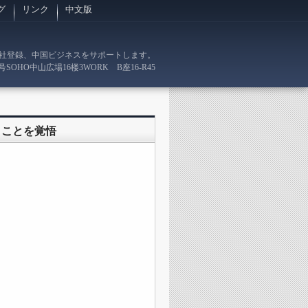
グ
リンク
中文版
社登録、中国ビジネスをサポートします。
号SOHO中山広場16楼3WORK B座16-R45
うことを覚悟