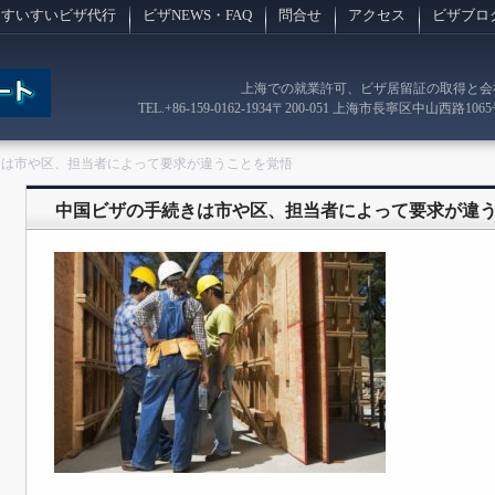
すいすいビザ代行
ビザNEWS・FAQ
問合せ
アクセス
ビザブロ
上海での就業許可、ビザ居留証の取得と会
TEL.
+86-159-0162-1934
〒200-051 上海市長寧区中山西路1065
きは市や区、担当者によって要求が違うことを覚悟
中国ビザの手続きは市や区、担当者によって要求が違