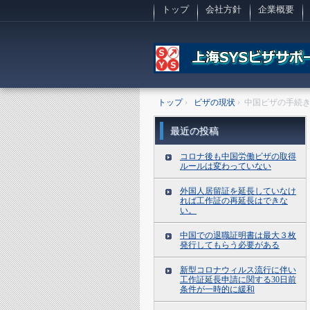
トップ
会社方針
企業概要
トップ
›
ビザの現状
›
中国ビザの手続
最近の投稿
コロナ後も中国労働ビザの取得
ルールは変わっていない
外国人居留証を延長していなけ
れば工作証の再延長はできな
い。
中国での退職証明書は最大３枚
発行してもらう必要がある
新型コロナウィルス流行に伴い
工作証延長申請に関する30日前
条件が一時的に緩和