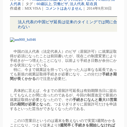
人代表
｜ タグ：
60歳以上
,
労働ビザ
,
法人代表
,
駐在員
作成者：MIX VISA｜
コメントはありません
｜ 2014年9月30日
法人代表の中国ビザ延長は従来のタイミングでは間に合
わない
中国の法人代表（法定代表人）のビザ（居留許可）に就業証取
得が必須になったことは前回書いたが、現在この制度変更により
手続きが一つ増えたことになり、以前より手続き日数が余分にか
かる状況になっている。
特に、今まで就業証を持っていなかった人は単なる延長であっ
ても新規の就業証取得手続きが必要になり、この分だけ
手続き期
間が長くかかる
ので注意が必要だ。
具体的に言えば、今までの居留許可延長は有効期限当日に提出
してもなんとか間に合ったのであるが、今回の制度改定で新規の
就業証取得が必要となったので、その
手続きになんと最大15営業
日の期間が必要となった
、つまりぎりぎりに居留許可だけを申請
するといった芸当ができなくなったのである。
この15営業日というのは週末を数えないので実質3週間かかる
ことになり、つまり従来より
3週間早く手続きを開始しなければ