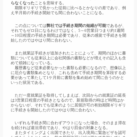
らなくなった
ことを意味する。
期限ギリギリで良かった従前に比べるとかなりの差であり、例
え半月前の手続き開始でも間に合わないことになる。
この点については
弊社では手続き期間の短縮が可能
であるが、
それでもゼロ日になるわけではなく、5～6営業日つまり約1週間
～10日程度の手続き期間は必要であり、従来の感覚で手続きを開
始したのではやはり間に合わない。
また就業証手続きが追加されたことによって、期間のほかに書
類についても従来以上に会社関係の書類などが増えその記入も含
めて煩雑になっている。
履歴書など従来必要なかった書類も必要になるので、想像以上
に厄介な書類集めとなり、これも含めて手続き期間を算段する必
要があって果たして1ケ月前に書類を集め始めて間に合うのかと
いった状況である。
ただ一度就業証を取得してしまえば、次回からの就業証の延長
は3営業日程度の手続きとなるので、新規取得の時ほど時間はか
からないが、それでも従来のように居留許可の有効期限ギリギリ
に手続きを開始したのではやはり間に合わない。
いずれも手続き間に合わずアウトになった場合、そのまま滞在
を続ければ違法滞在であり、やはり罰金の対象となる。
またタイミングよく出国できたり、出入境局に緊急ビザを認可