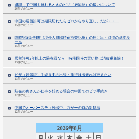
退職して中国を離れるときのビザ（居留証）の扱いについて
26件のビュー
中国の居留許可は期限切れたらゼロからやり直し、だが・・・
15件のビュー
臨時宿泊証明書（境外人員臨時宿泊登記単）の届け出・取得の基本ル
ール
15件のビュー
居留許可2年以上の駐在員なら一時帰国時の買い物は消費税免除！
13件のビュー
ビザ（居留証）手続き中の出張・旅行は出来れば控えたい
13件のビュー
駐在の奥さんが仕事を始める場合の中国でのビザ手続き
12件のビュー
中国でオーバースティ続出中、万が一の時の対処法
12件のビュー
2026年8月
月
火
水
木
金
土
日