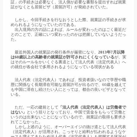
証」の手続きは必要なく、法人側が必要な書類を提出すれば就業
証がなくとも居留ビザ（居留許可）が発給されていた。
しかし、今回手続きを行なおうとした際、就業証の手続きが求
められるようになっていたのである。
出入境局の方の話によれば、ルールが変わったのはごく最近だ
とのことで、正確にいつ変わったのかは把握していないようだっ
た。
最近外国人の就業証の発行条件が厳密になり、
2013年7月以降
は60歳以上の高齢者の就業証が許可されにくくなっている
が、実
はそのルールをかいくぐる裏道として法人代表（法定代表人）へ
の就任が各会社で多用されるようになっている現状がある
法人代表（法定代表人）であれば、投資者扱いなので学歴や職
歴に関係なく長期滞在可能な居留許可が出るので、60歳を越えて
も中国に滞在し続けたい人にとっては、都合の良いビザとなって
いる。
ただ、一応の建前として
「法人代表（法定代表人）は労働者で
はない」
という括りとなっており、中国で賃金をもらって労働と
いうのは出来ないことになっているので、就業証の取得も要求さ
れてこなかった。
しかし上述のように、オーバーエイジの抜け道として法人代表
（法定代表人）が活用され、こっそりと給料が払われるようなケ
ースも増えてきたため法人代表（法定代表人）も把握する状況が