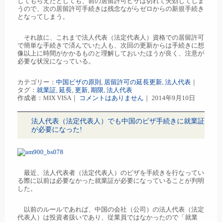
してもらえたとしても、前の居留許可ビザは切れて失効してしま
うので、次の居留許可手続きは残念ながらゼロからの新規手続き
となってしまう。
それ故に、これまで法人代表（法定代表人）資格での居留許可
で簡単な手続きで済んでいた人も、次回の更新からは手続きに想
像以上に時間がかかるものと理解しておいたほうが良く、注意が
必要な状況になっている。
カテゴリー：
中国ビザの原則
,
居留許可の延長更新
,
法人代表
｜
タグ：
就業証
,
延長
,
更新
,
期限
,
法人代表
作成者：MIX VISA｜
コメントはありません
｜ 2014年9月10日
法人代表（法定代表人）でも中国のビザ手続きに就業証
が必要になった!
最近、法人代表者（法定代表人）のビザを手続きを行なってい
る際に以前は必要なかった就業証が必要になっていることが判明
した。
以前のルールであれば、中国の会社（公司）の法人代表（法定
代表人）は投資者扱いであり、従業員ではなかったので「就業