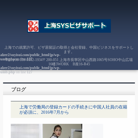
上海での就業許可、ビザ居留証の取得と会社登録、中国ビジネスをサポートし
ます。
alzer2/suyisui.com/public_html/jp/wp-
crumb.php
on line
127
TEL.
+86-159-0162-1934
〒200-051 上海市長寧区中山西路1065号SOHO中山広場
16楼3WORK B座16-R45
alzer2/suyisui.com/public_html/jp/wp-
crumb.php
on line
127
ブログ
上海で労働局の登録カードの手続きに中国人社員の在籍
が必須に、2016年7月から