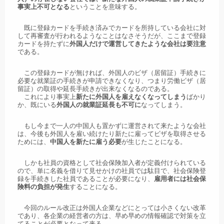
事実上不可となる
ということを意味する。
既に登録カードを手続き済みでカードを所持している会社に対
して再審査が行われるようなことはなさそうだが、ここまで登録
カードを持たずに
外国人だけで運営してきたような会社は要注意
である。
この登録カードが無ければ、外国人のビザ（居留証）手続きに
必要な就業証の手続きが申請できなくなり、つまり労働ビザ（居
留証）の取得や延長手続きが出来なくなるのである。
これにより事実上
新たに外国人を雇えなくなってしまう
ばかり
か、既にいる
外国人の就業証延長も不可に
なってしまう。
もし今まで一人の中国人も置かずに運営されて来たような会社
は、今後も外国人を雇い続けたり新たに雇ってビザを取得させる
ためには、
中国人を新たに雇う必要
が生じたことになる。
しかも社員の資格として社会保険加入者が定義付けられている
ので、単に名義を借りて見せかけの社員では駄目で、社会保険登
録を手続きした社員であることが必要になり、
雇用者には社会保
険料の負担が発生
することになる。
今回のルール改正は外国人企業などにとっては小さくない改革
であり、各企業の経営者の方は、早め早めの情報確認で対策を立
てることが必要となって来る。