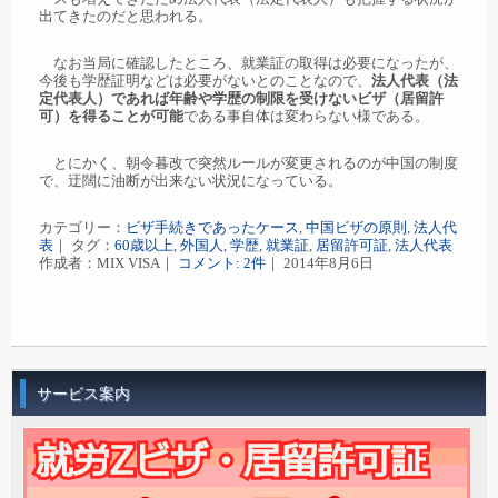
出てきたのだと思われる。
なお当局に確認したところ、就業証の取得は必要になったが、
今後も学歴証明などは必要がないとのことなので、
法人代表（法
定代表人）であれば年齢や学歴の制限を受けないビザ（居留許
可）を得ることが可能
である事自体は変わらない様である。
とにかく、朝令暮改で突然ルールが変更されるのが中国の制度
で、迂闊に油断が出来ない状況になっている。
カテゴリー：
ビザ手続きであったケース
,
中国ビザの原則
,
法人代
表
｜ タグ：
60歳以上
,
外国人
,
学歴
,
就業証
,
居留許可証
,
法人代表
作成者：MIX VISA｜
コメント: 2件
｜ 2014年8月6日
サービス案内