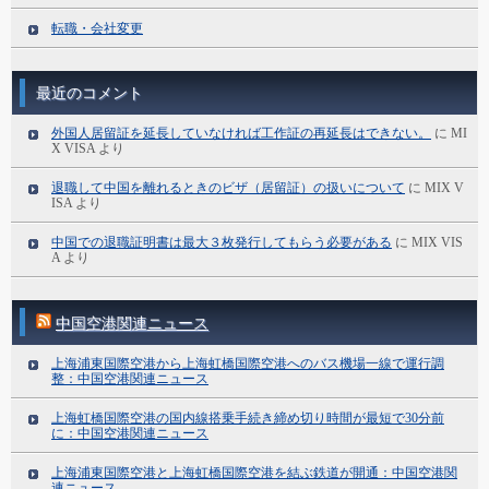
転職・会社変更
最近のコメント
外国人居留証を延長していなければ工作証の再延長はできない。
に
MI
X VISA
より
退職して中国を離れるときのビザ（居留証）の扱いについて
に
MIX V
ISA
より
中国での退職証明書は最大３枚発行してもらう必要がある
に
MIX VIS
A
より
中国空港関連ニュース
上海浦東国際空港から上海虹橋国際空港へのバス機場一線で運行調
整：中国空港関連ニュース
上海虹橋国際空港の国内線搭乗手続き締め切り時間が最短で30分前
に：中国空港関連ニュース
上海浦東国際空港と上海虹橋国際空港を結ぶ鉄道が開通：中国空港関
連ニュース