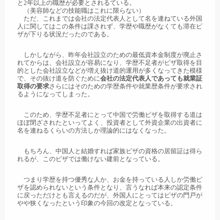
と2年以上の職歴が必要とされるている。
（美容師などの技能職はこれに限らない）
ただ、これまでは会社の法定代表人として名を連ねている外国
人に関してはこの条件は課されず、学歴や職歴がなくても滞在ビ
ザが下りる状況だったのである。
しかしながら、昨年会社設立のための最低資本金制度が廃止さ
れてからは、会社設立が容易になり、学歴不足者がビザ取得を目
的とした会社設立などが増え抜け道的運用が多くなってきた模様
で、その抜け道を防ぐために
会社の法定代表人であっても就業証
取得の要求
さらにはそのための学歴条件や就業歴条件が要求され
るようになってしまった。
このため、学歴不足者にとって中国で労働ビザを取得する道は
ほぼ閉ざされたといってよく、投資者として外資企業の出資者に
名を連ねるくらいの方法しか理論的にはなくなった。
もちろん、中国人と結婚すれば家族ビザの資格の居留証は得ら
れるが、このビザでは働けない建前となっている。
つまり学歴を持つ優秀な人か、お金を持っている人しか労働ビ
ザを認められないという条件となり、言うなれば本来の認定条件
に戻っただけとも言えるのだが、外国人にとってはビザの門戸が
やや狭くなったという印象の今回の改定となっている。