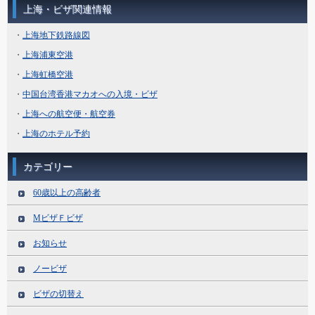
上海・ビザ関連情報
・
上海地下鉄路線図
・
上海浦東空港
・
上海虹橋空港
・
中国台湾香港マカオへの入境・ビザ
・
上海への航空便・航空券
・
上海のホテル予約
カテゴリー
60歳以上の高齢者
MビザＦビザ
お知らせ
ノービザ
ビザの切替え