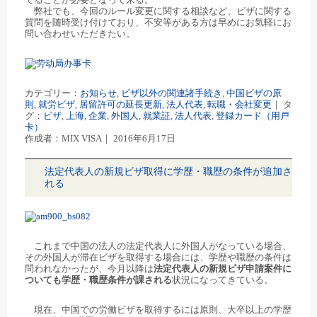
弊社でも、今回のルール変更に関する相談など、ビザに関する
質問を随時受け付けており、不安等がある方は早めにお気軽にお
問い合わせいただきたい。
カテゴリー：
お知らせ
,
ビザ以外の関連諸手続き
,
中国ビザの原
則
,
就労ビザ
,
居留許可の延長更新
,
法人代表
,
転職・会社変更
｜ タ
グ：
ビザ
,
上海
,
企業
,
外国人
,
就業証
,
法人代表
,
登録カード（用戸
卡）
作成者：MIX VISA｜ 2016年6月17日
法定代表人の新規ビザ取得に学歴・職歴の条件が追加さ
れる
これまで中国の法人の法定代表人に外国人がなっている場合、
その外国人が滞在ビザを取得する場合には、学歴や職歴の条件は
問われなかったが、今月以降は
法定代表人の新規ビザ申請案件に
ついても学歴・職歴条件が課される
状況になってきている。
現在、中国での労働ビザを取得するには原則、大卒以上の学歴