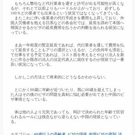
もちろん弊社など代行業者を通すと許可が出る可能性が高くな
るが、それとて以前よりもハードルが上がっており、必ずしも
100％どの業者でも出来るという状況ではなくなってきている。
またこれに伴い各業者の代行手続きを費用も上昇しており、外
国人労働者を抱える日系などの各会社では、延長を諦めて本国へ
帰国させるかビザの延長費用を払うかの判断を迫られる状況にな
っている。
まあ一年程度の暫定延長であれば、代行業者を通して費用を払
って延長することもアリの選択といえるが、この先何年も滞在し
て仕事をする予定であれば、コスト面を考えるとやはり法人を新
たに作るか既存の法人の法定代表人に就任するのが現状では一番
良い状況になっている。
しかしこの方法とて将来的にどうなるかわからない。
とにかく60歳に年齢が近づいたり、既に60歳を超えてしまっ
た人はその後のビザの問題を真剣に悩む必要が出てきた中国のビ
ザ事情となっている。
体は他の人より元気であっても、時計で決められた年齢で区切
られるルールには残念ながら逆らえない中国の現状となってい
る。
カテゴリー：
60歳以上の高齢者
,
ビザの現状
,
中国ビザの原則
,
法