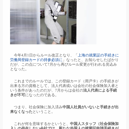
今年4月1日からルール改正となり、「
上海の就業証の手続きに
労働局登録カードの持参必須に
」なったと、お知らせしたばかり
だが、この点について7月から再びルール変更が行われる見込み
となった。
これまでのルールでは、この登録カード（用戸卡）の手続きが
出来る方の資格として、法人代表或いは会社の社会保険加入者と
いう条件があったのだが、7月からは会社の
法人代表による手続
きが不可
になったのである。
つまり、社会保険に加入済み
中国人社員がいないと手続きが出
来なくなった
ということ。
これが何を意味するかというと、
中国人スタッフ（社会保険加
入）の存在しない会社では、新たな外国人の就業証申請手続きが