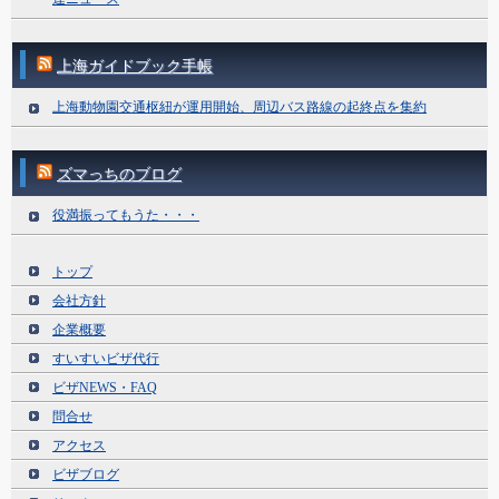
上海ガイドブック手帳
上海動物園交通枢紐が運用開始、周辺バス路線の起終点を集約
ズマっちのブログ
役満振ってもうた・・・
トップ
会社方針
企業概要
すいすいビザ代行
ビザNEWS・FAQ
問合せ
アクセス
ビザブログ