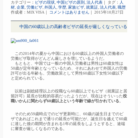
カテゴリー：
ビザの現状
,
中国ビザの原則
,
法人代表
｜ タグ：
人
材
,
企業
,
労働ビザ
,
外国人
,
学歴
,
家族ビザ
,
就業証
,
法人代表
,
職歴
作成者：MIX VISA｜
コメントはありません
｜ 2015年10月27日
中国の60歳以上の高齢者ビザの延長が厳しくなっている
この2014年の夏から中国における60歳以上の外国人労働者の
労働ビザ取得がどんどん厳しさを増しているようだ。
もともと、中国では一般の中国人労働者は男性は60歳女性は
50歳が定年年齢となっているため、それにあわせて外国人の労働
許可が出る年齢も、労働政策として男性60歳以下女性50歳以下
と定められている。
以前は副総経理以上の役職なら60歳以上でもビザ（就業証と居
留許可）延長が比較的容易だったようだが、現在はそういった
役
職いかんに関わらず60歳以上という年齢で線が引かれている
。
そのため59歳時点でのビザ更新時に、60歳の誕生日までのビ
ザであればこれまで通りの延長が可能だが、誕生日を越えて60歳
に達した後の期間が含まれる1年の延長をしようとすると、途端
に審査が厳しくなるのである。