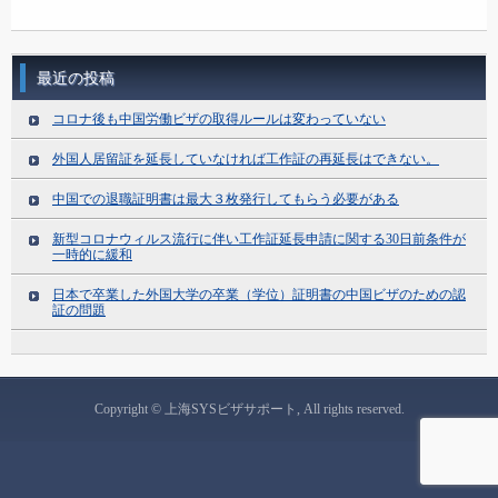
最近の投稿
コロナ後も中国労働ビザの取得ルールは変わっていない
外国人居留証を延長していなければ工作証の再延長はできない。
中国での退職証明書は最大３枚発行してもらう必要がある
新型コロナウィルス流行に伴い工作証延長申請に関する30日前条件が
一時的に緩和
日本で卒業した外国大学の卒業（学位）証明書の中国ビザのための認
証の問題
Copyright © 上海SYSビザサポート, All rights reserved.
ログイン