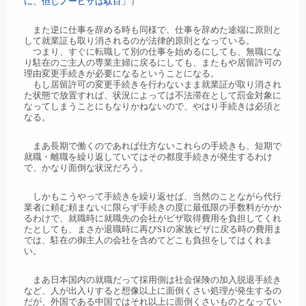
に、但しノービザは駄目」
）
また逆に仕事を辞める時も同様で、仕事を辞めた途端に原則と
して就業証も取り消されるのが法律的原則となっている。
つまり、すぐに転職して別の仕事を始めるにしても、無職にな
り駐在のご主人の専業主婦に戻るにしても、またもや居留許可の
理由変更手続きが必要になるということになる。
もし居留許可の変更手続きを行わないまま就業証が取り消され
た状態で放置すれば、状況によっては不法滞在として罰金対象に
なってしまうことにもなりかねないので、やはり手続きは必須と
なる。
まあ長期で働くのであれば仕方ないこれらの手続きも、短期で
就職・離職を繰り返していてはその都度手続きが発生するわけ
で、かなり面倒な状況だろう。
しかもこうやって手続きを繰り返せば、当然のことながら代行
業者に頼む頼まないに限らず手続きの度に最低限の手数料がかか
るわけで、就職時に就職先の会社がビザ取得費用を負担してくれ
たとしても、まさか退職時に再びS1の家族ビザに戻る時の費用ま
では、駐在の御主人の会社を含めてどこも負担をしてはくれま
い。
まあ日本国内の就職だって採用側は社会保険の加入脱退手続き
など、人が出入りすると想像以上に面倒くさい処理が発生するの
だが、外国である中国ではそれ以上に面倒くさいものとなってい