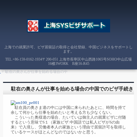
上海での就業許可、ビザ居留証の取得と会社登録、中国ビジネスをサポートし
ます。
TEL.
+86-159-0162-1934
〒200-051 上海市長寧区中山西路1065号SOHO中山広場
16楼3WORK B座16-R45
え
›
駐在の奥さんが仕事を始める場合の中
駐在の奥さんが仕事を始める場合の中国でのビザ手続き
駐在員の奥さま達の中には中国に来られたあとに、時間を持て
余して何かしら仕事を始めたいと考える方も少なくない。
こういった奥様達の場合、たいていは御主人の就業ビザに付随
するという意味でS１（家族ビザ:中国語では私人ビザがSの由
来）で入境し、労働者本人の家族という理由で居留許可を取得し
ているケースがほとんどなのではないかと思う。