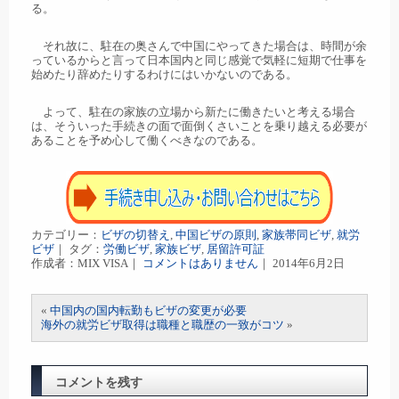
る。
それ故に、駐在の奥さんで中国にやってきた場合は、時間が余
っているからと言って日本国内と同じ感覚で気軽に短期で仕事を
始めたり辞めたりするわけにはいかないのである。
よって、駐在の家族の立場から新たに働きたいと考える場合
は、そういった手続きの面で面倒くさいことを乗り越える必要が
あることを予め心して働くべきなのである。
カテゴリー：
ビザの切替え
,
中国ビザの原則
,
家族帯同ビザ
,
就労
ビザ
｜ タグ：
労働ビザ
,
家族ビザ
,
居留許可証
作成者：MIX VISA｜
コメントはありません
｜ 2014年6月2日
«
中国内の国内転勤もビザの変更が必要
海外の就労ビザ取得は職種と職歴の一致がコツ
»
コメントを残す