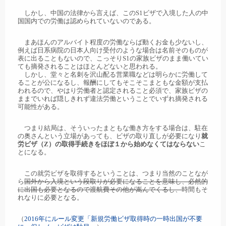
しかし、中国の法律から言えば、このS1ビザで入境した人の中
国国内での労働は認められていないのである。
まあほんのアルバイト程度の労働ならば動くお金も少ないし、
例えば日系病院の日本人向け受付のような場合は名前そのものが
表に出ることもないので、こっそりS1の家族ビザのまま働いてい
ても摘発されることはほとんどないと思われる。
しかし、堂々と名刺を沢山配る営業職などは明らかに労働して
ることが公になるし、報酬にしてもそこそこまともな金額が支払
われるので、やはり労働者と認定されること必須で、家族ビザの
ままでいれば隠しきれず違法労働ということでいずれ摘発される
可能性がある。
つまり結局は、そういったまともな働き方をする場合は、駐在
の奥さんという立場があっても、ビザの取り直しが必要になり
就
労ビザ（Z）の取得手続きをほぼ１から始めなくてはならない
こ
とになる。
この就労ビザを取得するということは、つまり当然のことなが
ら
国外から入境という段取りが必要になることを意味し、必然的
に出国も必要となるので渡航費その他が嵩んでくるし、
時間もそ
れなりに必要となる。
（
2016年にルール変更「新規労働ビザ取得時の一時出国が不要