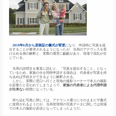
2019年6月から居留証の書式が変更
になり、申請時に写真を提
出することが要求されるようになったが、当局のアナウンスを受
け止める側の解釈と、実際の運営に齟齬があり、現場で混乱が生
じている。
当局の説明文を素直に読むと、「写真を提出すること」となっ
ているため、家族の分を同時申請する場合は、代表者が写真を持
ち込めば手続きができるように解釈される。
しかし、実際に窓口へ行くと現地の撮影コーナーで本人の撮影
が必要だと言われてしまうようで、
家族の代表者による代理申請
が出来ない
状態になっている。
持ち込む写真に関しては、アナウンス通りにそのままビザ書式
に使用されるようだが、当局管理用の写真データに関しては現場
での本人の撮影が必須となってしまったようだ。