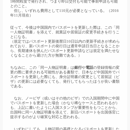
1時間程度で発行され、つまり即日交付も可能で事前申請も可能
とのこと。
但し、いずれも費用として110元が必要となっている。（2016
年11月現在）
従って、今後は中国国内でパスポートを更新した際は、この「同
一人物証明書」を添えて、就業証や居留証の変更手続きを行うこ
とになる。
（規定ではパスポート更新後暦日10日以内の更新手続きが求めら
れており、新パスポートの発行日は通常申請日当日となることか
ら、長期連休を挟んだパスポート更新申請などは規定を満たせな
くなることから避けた方が無難である。）
ちなみに、この「同一人物証明書」は
銀行
や
電話
の登録情報の変
更の際に要求される可能性がある書類で、日本など中国国外でパ
スポートを更新した際にも、身分証明書の変更として居留証（ビ
ザ）の更新には必要なくても、発行してもらったほうが良い書類
である。
なお、ノービザ（或いはその他のビザ）での入国期間中に中国
でパスポートを更新した場合（かなり稀なケースと思われるが）
も、上記に書いたように入国スタンプが重要性をもつことから、
出国時に同一人物証明書を添えて、新旧パスポートを出国係官に
提示するのがより確実な対応と思われる。
いずれにしても、人物証明の基礎となるパスポートを更新した