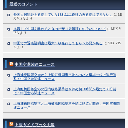
最近のコメント
外国人居留証を延長していなければ工作証の再延長はできない。
に
MI
X VISA
より
退職して中国を離れるときのビザ（居留証）の扱いについて
に
MIX V
ISA
より
中国での退職証明書は最大３枚発行してもらう必要がある
に
MIX VIS
A
より
中国空港関連ニュース
上海浦東国際空港から上海虹橋国際空港へのバス機場一線で運行調
整：中国空港関連ニュース
上海虹橋国際空港の国内線搭乗手続き締め切り時間が最短で30分前
に：中国空港関連ニュース
上海浦東国際空港と上海虹橋国際空港を結ぶ鉄道が開通：中国空港関
連ニュース
上海ガイドブック手帳