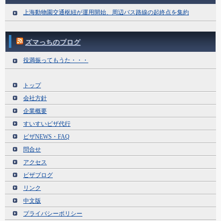
上海動物園交通枢紐が運用開始、周辺バス路線の起終点を集約
ズマっちのブログ
役満振ってもうた・・・
トップ
会社方針
企業概要
すいすいビザ代行
ビザNEWS・FAQ
問合せ
アクセス
ビザブログ
リンク
中文版
プライバシーポリシー