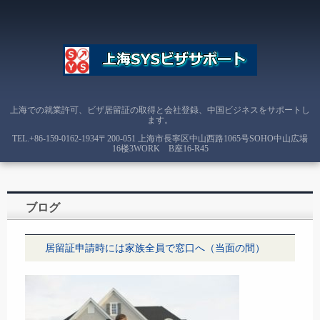
上海での就業許可、ビザ居留証の取得と会社登録、中国ビジネスをサポートし
ます。
TEL.
+86-159-0162-1934
〒200-051 上海市長寧区中山西路1065号SOHO中山広場
16楼3WORK B座16-R45
ブログ
居留証申請時には家族全員で窓口へ（当面の間）