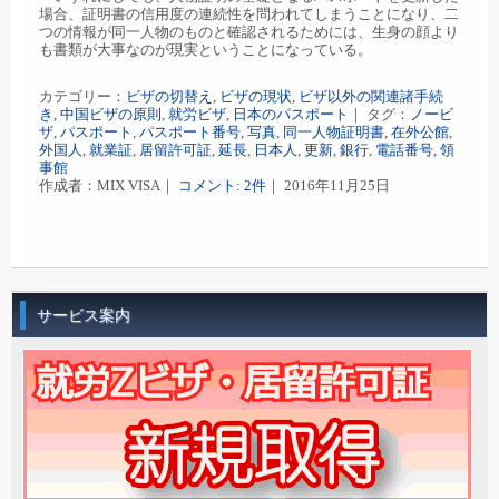
場合、証明書の信用度の連続性を問われてしまうことになり、二
つの情報が同一人物のものと確認されるためには、生身の顔より
も書類が大事なのが現実ということになっている。
カテゴリー：
ビザの切替え
,
ビザの現状
,
ビザ以外の関連諸手続
き
,
中国ビザの原則
,
就労ビザ
,
日本のパスポート
｜ タグ：
ノービ
ザ
,
パスポート
,
パスポート番号
,
写真
,
同一人物証明書
,
在外公館
,
外国人
,
就業証
,
居留許可証
,
延長
,
日本人
,
更新
,
銀行
,
電話番号
,
領
事館
作成者：MIX VISA｜
コメント: 2件
｜ 2016年11月25日
サービス案内