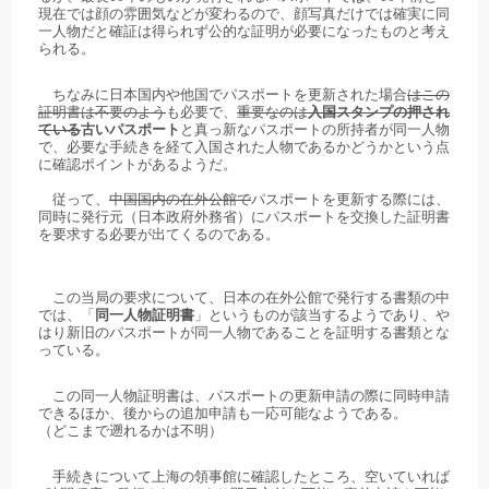
現在では顔の雰囲気などが変わるので、顔写真だけでは確実に同
一人物だと確証は得られず公的な証明が必要になったものと考え
られる。
ちなみに日本国内や他国でパスポートを更新された場合
はこの
証明書は不要のよう
も必要で、
重要なのは
入国スタンプの押され
ている
古いパスポート
と真っ新なパスポートの所持者が同一人物
で、必要な手続きを経て入国された人物であるかどうかという点
に確認ポイントがあるようだ。
従って、
中国国内の在外公館で
パスポートを更新する際には、
同時に発行元（日本政府外務省）にパスポートを交換した証明書
を要求する必要が出てくるのである。
この当局の要求について、日本の在外公館で発行する書類の中
では、「
同一人物証明書
」というものが該当するようであり、や
はり新旧のパスポートが同一人物であることを証明する書類とな
っている。
この同一人物証明書は、パスポートの更新申請の際に同時申請
できるほか、後からの追加申請も一応可能なようである。
（どこまで遡れるかは不明）
手続きについて上海の領事館に確認したところ、空いていれば