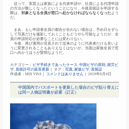
従って、実質上は家族による代表申請や、社員による代理申請
の方法が難しくなったということになり、今後居留証を申請する
際は、
対象となる全員が窓口へ赴かなければならなくなった
よう
だ。
まあ、もし申請者全員の都合が合わない場合は、予め日をずら
して写真だけを撮影しておくこともどうやら可能なようだが、全
員の申請対応が必要なことには変わりない。
今後、再び運用が見直されて従来のように代表者だけも良いよ
うに変更されることもありえなくはないが、当面は家族全員で窓
口へ向かうほうが賢明なようだ。
カテゴリー：
ビザ手続きであったケース
,
中国ビザの原則
,
就労ビ
ザ
,
居留許可の延長更新
｜ タグ：
写真
,
家族ビザ
,
居留証
作成者：MIX VISA｜
コメントはありません
｜ 2019年6月4日
中国国内でパスポートを更新した場合のビザ貼り替えに
は同一人物証明書が必要（訂正）