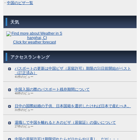
・
中国のビザ一覧
天気
Click for weather forecast
アクセスランキング
パスポートの更新は中国ビザ（居留許可）期限の51日前開始がベスト
（訂正済み）
41件のビュー
中国入国の際のパスポート残存期間について
40件のビュー
日中の国際結婚の子供、日本国籍を選択したければ日本で産むべき。
31件のビュー
退職して中国を離れるときのビザ（居留証）の扱いについて
27件のビュー
中国の居留許可は期限切れたらゼロからやり直し、だが・・・