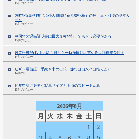
15件のビュー
臨時宿泊証明書（境外人員臨時宿泊登記単）の届け出・取得の基本ル
ール
15件のビュー
中国での退職証明書は最大３枚発行してもらう必要がある
15件のビュー
居留許可2年以上の駐在員なら一時帰国時の買い物は消費税免除！
14件のビュー
ビザ（居留証）手続き中の出張・旅行は出来れば控えたい
14件のビュー
ビザ申請に必要な写真サイズと上海のスピード写真
13件のビュー
2026年8月
月
火
水
木
金
土
日
1
2
3
4
5
6
7
8
9