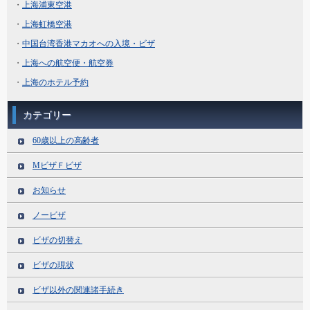
・
上海浦東空港
・
上海虹橋空港
・
中国台湾香港マカオへの入境・ビザ
・
上海への航空便・航空券
・
上海のホテル予約
カテゴリー
60歳以上の高齢者
MビザＦビザ
お知らせ
ノービザ
ビザの切替え
ビザの現状
ビザ以外の関連諸手続き